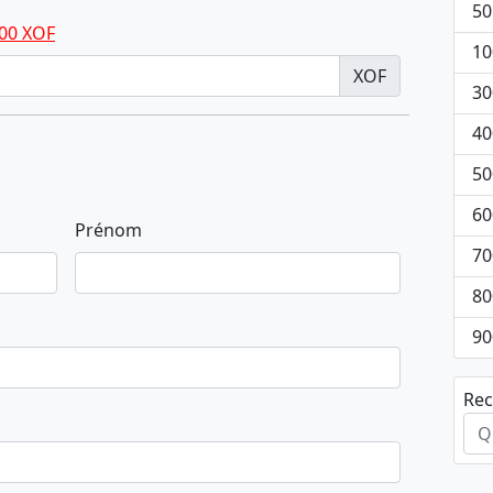
50
00 XOF
10
XOF
30
40
50
60
Prénom
70
80
90
Rec